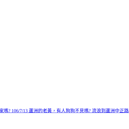
嗎? 106/7/13 蘆洲的老黃，有人狗狗不見嗎? 流浪到蘆洲中正路53號