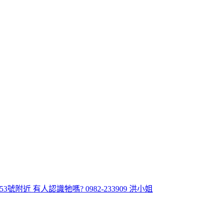
附近 有人認識牠嗎? 0982-233909 洪小姐