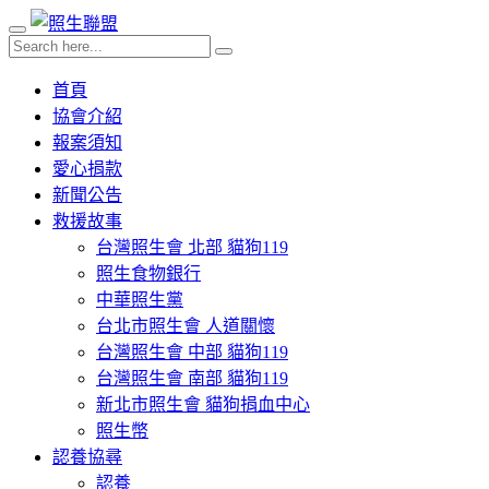
首頁
協會介紹
報案須知
愛心捐款
新聞公告
救援故事
台灣照生會 北部 貓狗119
照生食物銀行
中華照生黨
台北市照生會 人道關懷
台灣照生會 中部 貓狗119
台灣照生會 南部 貓狗119
新北市照生會 貓狗捐血中心
照生幣
認養協尋
認養