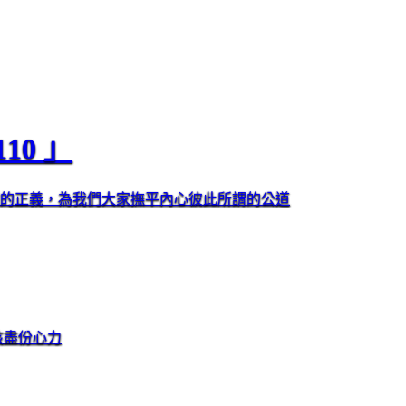
10 」
謂的正義，為我們大家撫平內心彼此所謂的公道
孩盡份心力