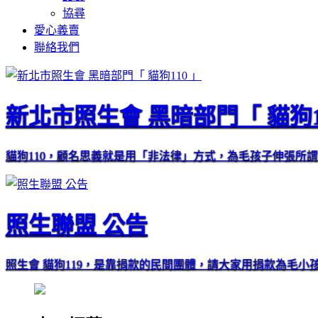
協尋
愛心義賣
聯絡我們
新北市照生會 黑暗部門「 貓狗1
貓狗110，顧名思義就是用「非法律」方式，為毛孩子伸張所
照生聯盟 公告
照生會 貓狗119，是靠捐款的民間團體，請大家用捐款為毛小